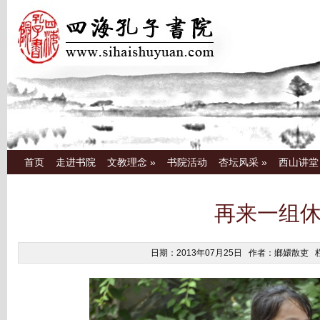
首页
走进书院
文教理念
»
书院活动
杏坛风采
»
西山讲堂
再来一组
日期：2013年07月25日 作者：嫏嬛散吏 