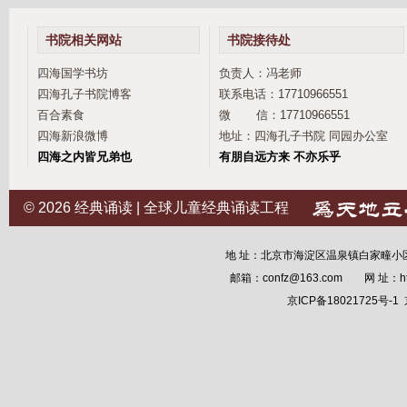
书院相关网站
书院接待处
四海国学书坊
负责人：冯老师
四海孔子书院博客
联系电话：17710966551
百合素食
微 信：17710966551
四海新浪微博
地址：四海孔子书院 同园办公室
四海之内皆兄弟也
有朋自远方来 不亦乐乎
© 2026
经典诵读 | 全球儿童经典诵读工程
地 址：北京市海淀区温泉镇白家疃小区12
邮箱：confz@163.com 网 址：
h
京ICP备18021725号-1
京