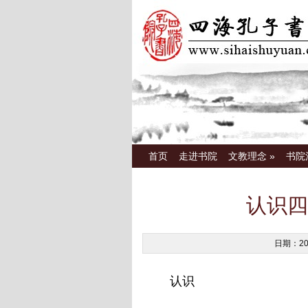
首页
走进书院
文教理念
»
书院
认识四
日期：2
认识