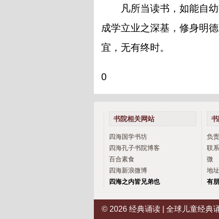
凡所当读书，如能自幼
成学立业之深基，修身明德
宜，无有终时。
0
书院相关网站
书
四海国学书坊
负
四海孔子书院博客
联系
百合素食
微 
四海新浪微博
地址
四海之内皆兄弟也
有朋
© 2026
经典诵读 | 全球儿童经典