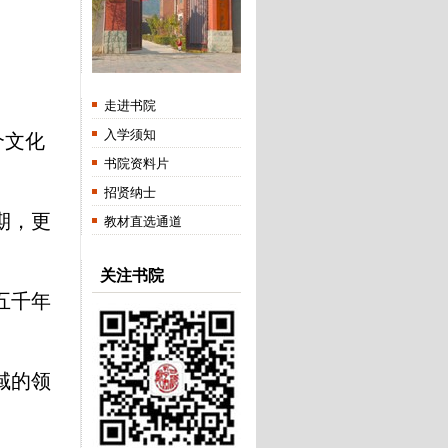
走进书院
入学须知
个文化
书院资料片
招贤纳士
期，更
教材直选通道
关注书院
五千年
域的领