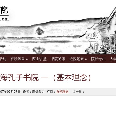
活动
杏坛风采
»
西山讲堂
书院通讯
近悦远来
»
院长专栏
入
海孔子书院 一（基本理念）
007年06月07日 作者：嫏嬛散吏 栏目：
办学理念
点击量：