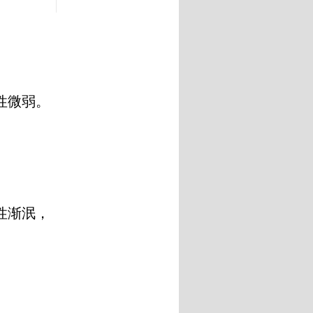
性微弱。
性渐泯，