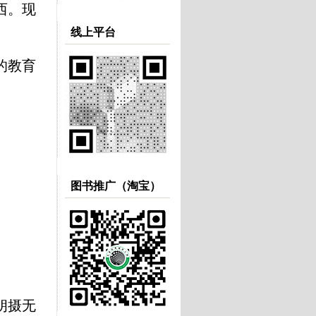
西。现
线上平台
的教育
图书推广（淘宝）
朗摄无