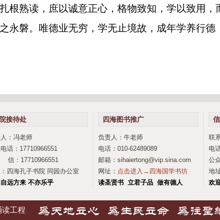
扎根熟读，庶以诚意正心，格物致知，学以致用，
之永磐。唯德业无穷，学无止境故，成年学养行德
院接待处
四海图书推广
信
责人：冯老师
负责人：牛老师
联
电话：17710966551
电话：010-62489089
电话
信：17710966551
邮箱：sihaiertong@vip.sina.com
公众
：四海孔子书院 同园办公室
网址：
点击进入→四海国学书坊
地
自远方来 不亦乐乎
读圣贤书 立君子品 做有德人
欢
诵读工程