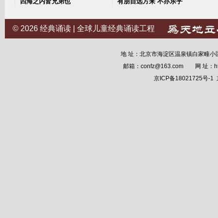
四海之内皆兄弟也
有朋自远方来 不亦乐乎
© 2026
经典诵读 | 全球儿童经典诵读工程
地 址：北京市海淀区温泉镇白家疃小区12
邮箱：confz@163.com 网 址：
h
京ICP备18021725号-1
京