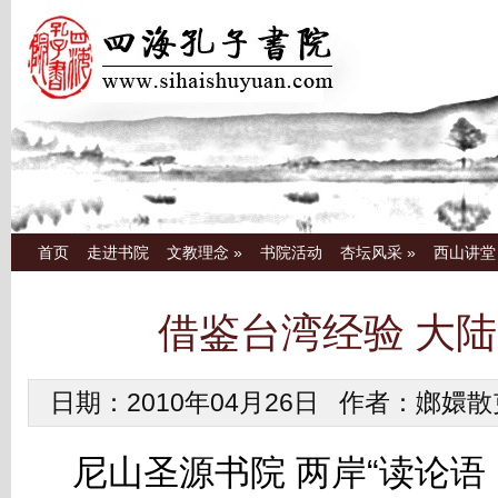
首页
走进书院
文教理念
»
书院活动
杏坛风采
»
西山讲堂
借鉴台湾经验 大
日期：2010年04月26日 作者：嫏嬛
尼山圣源书院 两岸“读论语