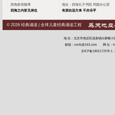
四海新浪微博
地址：四海孔子书院 同园办公室
四海之内皆兄弟也
有朋自远方来 不亦乐乎
© 2026
经典诵读 | 全球儿童经典诵读工程
地 址：北京市海淀区温泉镇白家疃小区12
邮箱：confz@163.com 网 址：
h
京ICP备18021725号-1
京