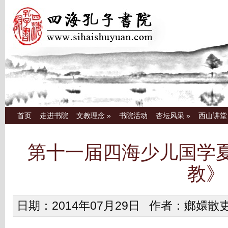
首页
走进书院
文教理念
»
书院活动
杏坛风采
»
西山讲堂
第十一届四海少儿国学
教》
日期：2014年07月29日 作者：嫏嬛散