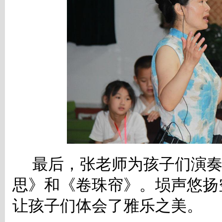
最后，张老师为孩子们演
思》和《卷珠帘》。埙声悠扬
让孩子们体会了雅乐之美。