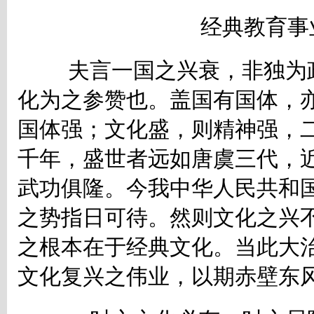
经典教育事
夫言一国之兴衰，非独为
化为之参赞也。盖国有国体，
国体强；文化盛，则精神强，
千年，盛世者远如唐虞三代，
武功俱隆。今我中华人民共和
之势指日可待。然则文化之兴
之根本在于经典文化。当此大
文化复兴之伟业，以期赤壁东