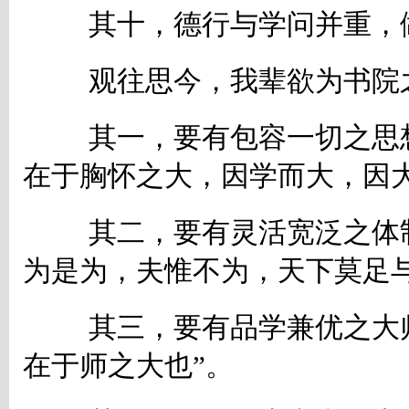
其十，德行与学问并重，
观往思今，我辈欲为书院
其一，要有包容一切之思想
在于胸怀之大，因学而大，因
其二，要有灵活宽泛之体制
为是为，夫惟不为，天下莫足与
其三，要有品学兼优之大师
在于师之大也”。