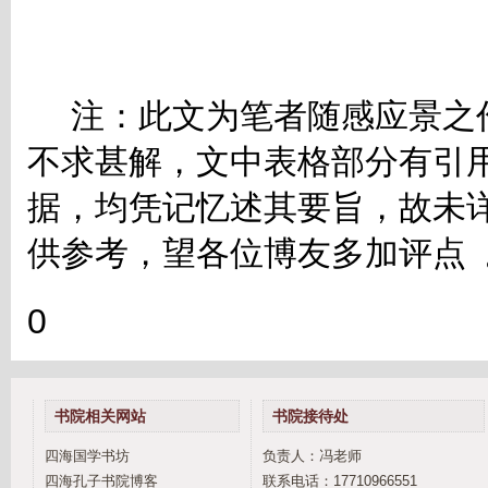
注：此文为笔者随感应景之
不求甚解，文中表格部分有引用
据，均凭记忆述其要旨，故未
供参考，望各位博友多加评点 
0
书院相关网站
书院接待处
四海国学书坊
负责人：冯老师
四海孔子书院博客
联系电话：17710966551