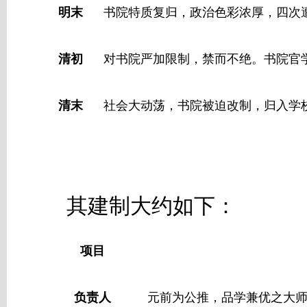
明末
书院特质复归，政治色彩浓厚，四次
清初
对书院严加限制，禁而不绝。书院官
清末
社会大动荡，书院被迫改制，归入学
其建制大约如下：
项目
负责人
元前为公推，品学兼优之大