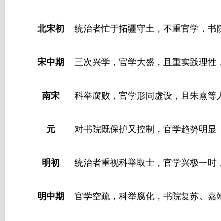
北宋初
统治者忙于拓疆守土，不重官学，书
宋中期
三次兴学，官学大盛，且重实践理性
南宋
科举腐败，官学形同虚设，且朱熹等
元
对书院既保护又控制，官学趋势明显
明初
统治者重视科举取士，官学兴极一时
明中期
官学空疏，科举腐化，书院复苏。嘉